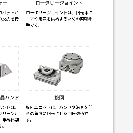
ャー
ロータリージョイント
ロボットハ
ロータリージョイントは、回転体に
の交換を行
エアや電気を供給するための回転継
手です。
液晶ハンド
旋回
ハンドは、
旋回ユニットは、ハンドや治具を任
クリーンル
意の角度に回転させる回転機構で
、半導体製
す。
す。