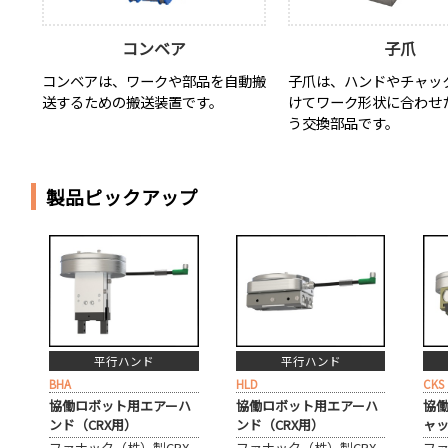
コンベア
子爪
コンベアは、ワークや部品を自動搬
子爪は、ハンドやチャッ
送するための搬送装置です。
けてワーク形状に合わせ
う交換部品です。
製品ピックアップ
平行ハンド
平行ハンド
BHA
HLD
CKS
協働ロボット用エアーハ
協働ロボット用エアーハ
協
ンド（CRX用）
ンド（CRX用）
ャッ
ファナック（株）製CRX
ファナック（株）製CRX
ファ