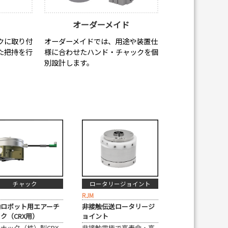
オーダーメイド
クに取り付
オーダーメイドでは、用途や装置仕
た把持を行
様に合わせたハンド・チャックを個
別設計します。
チャック
ロータリージョイント
RJM
働ロボット用エアーチ
非接触伝送ロータリージ
ク（CRX用）
ョイント
ナック（株）製CRX
非接触電極で高寿命・高