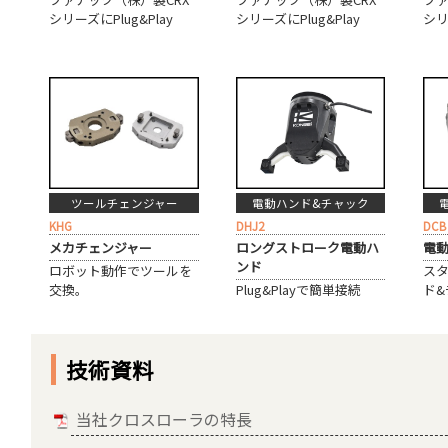
シリーズにPlug&Play
シリーズにPlug&Play
シリ
電動ハンド&チャック
ツールチェンジャー
DHJ2
KHG
DCB
ロングストローク電動ハ
メカチェンジャー
電動
ンド
ロボット動作でツールを
ス
Plug&Playで簡単接続
交換。
ド&
技術資料
当社クロスローラの特長