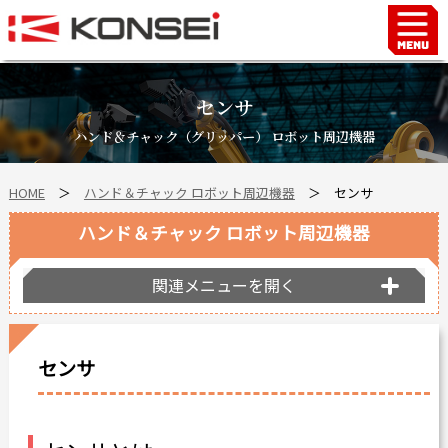
Home
ハンド＆チャックロボット周辺機器
センサ
FAシステム
ハンド＆チャック（グリッパー） ロボット周辺機器
スマートファクトリーLabo
HOME
＞
ハンド＆チャック ロボット周辺機器
＞
センサ
自動車部品
企業情報
ハンド＆チャック ロボット周辺機器
会社沿革
関連メニューを開く
事業所案内
海外拠点
センサ
ショールーム
個人情報の取り扱い
最新情報