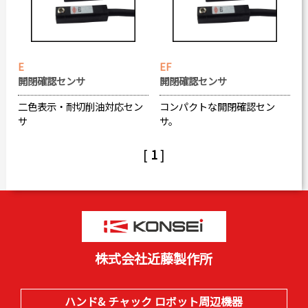
E
EF
開閉確認センサ
開閉確認センサ
二色表示・耐切削油対応セン
コンパクトな開閉確認セン
サ
サ。
[
1
]
株式会社近藤製作所
ハンド& チャック ロボット周辺機器