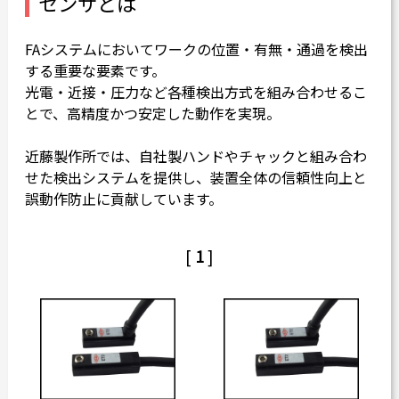
センサとは
カタログダウンロード
FAシステムにおいてワークの位置・有無・通過を検出
よくある質問
する重要な要素です。
採用情報
光電・近接・圧力など各種検出方式を組み合わせるこ
とで、高精度かつ安定した動作を実現。
お問い合わせ
近藤製作所では、自社製ハンドやチャックと組み合わ
せた検出システムを提供し、装置全体の信頼性向上と
誤動作防止に貢献しています。
Japanese
English
[
1
]
Thai
Chinese