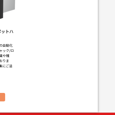
ボットハ
の自動化
ャック/ロ
識や種
おりま
集にご活