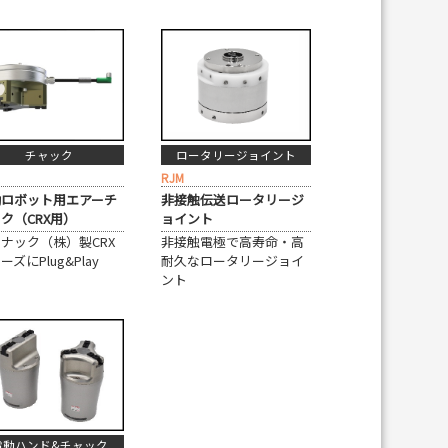
チャック
ロータリージョイント
RJM
働ロボット用エアーチ
非接触伝送ロータリージ
ク（CRX用）
ョイント
ナック（株）製CRX
非接触電極で高寿命・高
ーズにPlug&Play
耐久なロータリージョイ
ント
電動ハンド&チャック