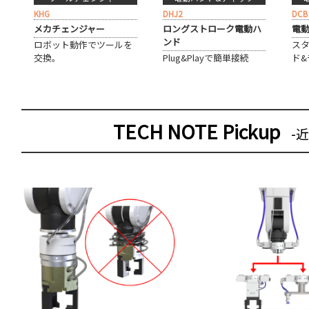
DHJ2
KHG
DCB
ロングストローク電動ハ
メカチェンジャー
電動
ンド
ロボット動作でツールを
ス
Plug&Playで簡単接続
交換。
ド&
TECH NOTE Pickup
-