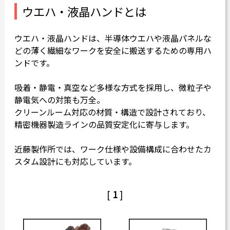
ウエハ・液晶ハンドとは
カタログダウンロード
よくある質問
ウエハ・液晶ハンドは、半導体ウエハや液晶パネルな
どの薄く繊細なワークを安全に搬送するための専用ハ
採用情報
ンドです。
お問い合わせ
吸着・静電・真空など多様な方式を採用し、微粒子や
静電気への対策も万全。
クリーンルーム対応の材質・構造で設計されており、
精密機器製造ラインの品質安定化に寄与します。
Japanese
English
近藤製作所では、ワーク仕様や設備構成に合わせたカ
スタム設計にも対応しています。
Thai
Chinese
[
1
]