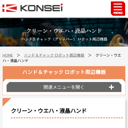
Home
ハンド＆チャックロボット周辺機器
クリーン・ウエハ・液晶ハンド
FAシステム
ハンド＆チャック（グリッパー） ロボット周辺機器
スマートファクトリーLabo
HOME
＞
ハンド＆チャック ロボット周辺機器
＞
クリーン・ウエ
自動車部品
ハ・液晶ハンド
企業情報
ハンド＆チャック ロボット周辺機器
会社沿革
事業所案内
関連メニューを開く
海外拠点
ショールーム
クリーン・ウエハ・液晶ハンド
個人情報の取り扱い
最新情報