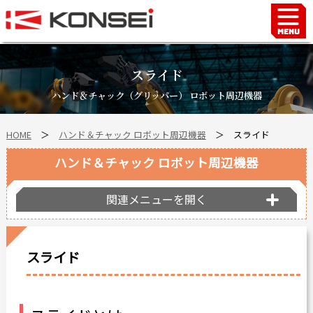
Home
ハンド＆チャックロボット周辺機器
スライド
FAシステム
ハンド＆チャック（グリッパー） ロボット周辺機器
スマートファクトリーLabo
HOME
＞
ハンド＆チャック ロボット周辺機器
＞
スライド
自動車部品
企業情報
ハンド＆チャック ロボット周辺機器
会社沿革
関連メニューを開く
事業所案内
海外拠点
スライド
ショールーム
個人情報の取り扱い
最新情報