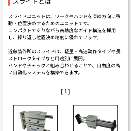
スライドとは
カタログダウンロード
スライドユニットは、ワークやハンドを直線方向に移
よくある質問
動・位置決めするためのユニットです。
採用情報
コンパクトでありながら高精度なガイド構造を採用
し、繰り返し位置決め精度に優れています。
お問い合わせ
近藤製作所のスライドは、軽量・高速動作タイプや長
ストロークタイプなど用途別に展開。
ハンドやチャックと組み合わせることで、自由度の高
い自動化システムを構築できます。
Japanese
English
[
1
]
Thai
Chinese