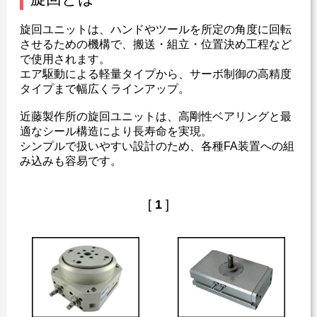
カタログダウンロード
旋回ユニットは、ハンドやツールを所定の角度に回転
よくある質問
させるための機構で、搬送・組立・位置決め工程など
で使用されます。
採用情報
エア駆動による軽量タイプから、サーボ制御の高精度
タイプまで幅広くラインアップ。
お問い合わせ
近藤製作所の旋回ユニットは、高剛性ベアリングと最
適なシール構造により長寿命を実現。
シンプルで扱いやすい設計のため、各種FA装置への組
み込みも容易です。
Japanese
English
[
1
]
Thai
Chinese