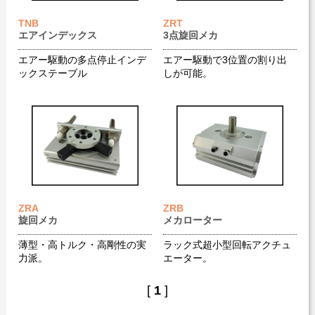
TNB
ZRT
エアインデックス
3点旋回メカ
エアー駆動の多点停止インデ
エアー駆動で3位置の割り出
ックステーブル
しが可能。
ZRA
ZRB
旋回メカ
メカローター
薄型・高トルク・高剛性の実
ラック式超小型回転アクチュ
力派。
エーター。
[
1
]