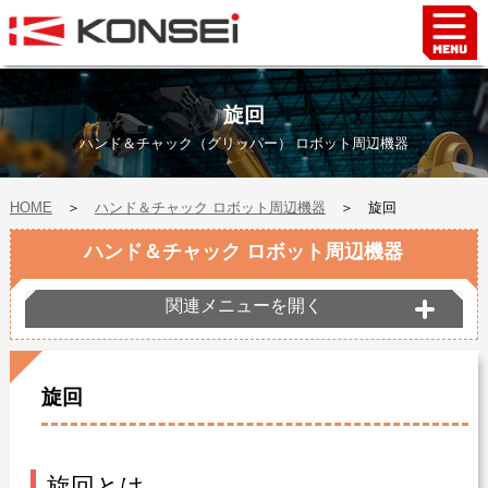
Home
ハンド＆チャックロボット周辺機器
旋回
FAシステム
ハンド＆チャック（グリッパー） ロボット周辺機器
スマートファクトリーLabo
HOME
＞
ハンド＆チャック ロボット周辺機器
＞
旋回
自動車部品
企業情報
ハンド＆チャック ロボット周辺機器
会社沿革
関連メニューを開く
事業所案内
海外拠点
旋回
ショールーム
個人情報の取り扱い
最新情報
旋回とは