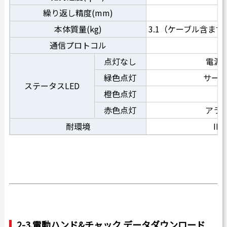
繰り返し精度(mm)
±
本体質量(kg)
3.1（ケーブル含まず
通信プロトコル
R
点灯なし
電源O
緑色点灯
サーボ
ステータスLED
橙色点灯
動
赤色点灯
アラ
耐環境
IP
2-3.
電動ハンド&チャック データダウンロード