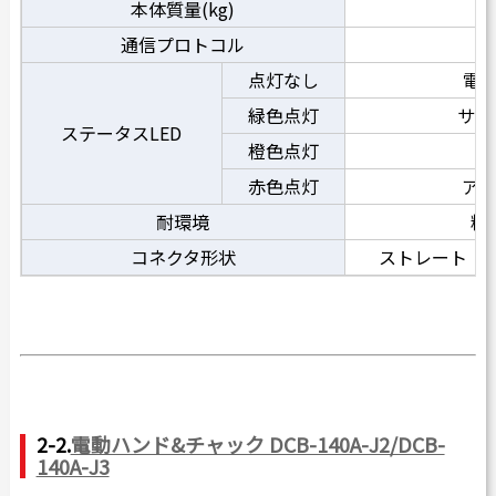
本体質量(kg)
通信プロトコル
点灯なし
電源
緑色点灯
サー
ステータスLED
橙色点灯
赤色点灯
ア
耐環境
粉
コネクタ形状
ストレート
2-2.
電動ハンド&チャック DCB-140A-J2/DCB-
140A-J3