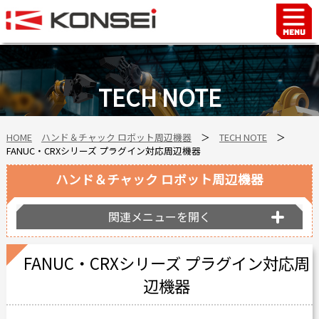
Home
ハンド＆チャックロボット周辺機器
TECH NOTE
FAシステム
スマートファクトリーLabo
HOME
ハンド＆チャック ロボット周辺機器
＞
TECH NOTE
＞
自動車部品
FANUC・CRXシリーズ プラグイン対応周辺機器
企業情報
ハンド＆チャック ロボット周辺機器
会社沿革
事業所案内
関連メニューを開く
海外拠点
FANUC・CRXシリーズ プラグイン対応周
ショールーム
辺機器
個人情報の取り扱い
最新情報