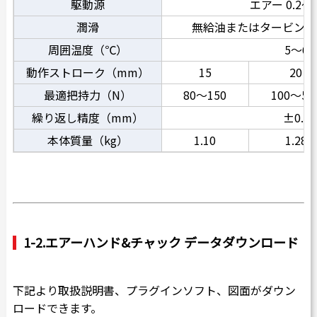
駆動源
エアー 0.2～0
潤滑
無給油またはタービン油１
周囲温度（℃）
5～60
動作ストローク（mm）
15
20
最適把持力（N）
80～150
100～50
繰り返し精度（mm）
±0.01
本体質量（kg）
1.10
1.28
1-2.エアーハンド&チャック データダウンロード
下記より取扱説明書、プラグインソフト、図面がダウン
ロードできます。