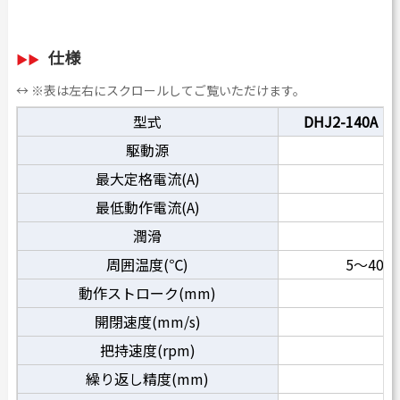
仕様
↔ ※表は左右にスクロールしてご覧いただけます。
型式
DHJ2-140A
駆動源
最大定格電流(A)
最低動作電流(A)
潤滑
周囲温度(℃)
5～40
動作ストローク(mm)
開閉速度(mm/s)
把持速度(rpm)
繰り返し精度(mm)