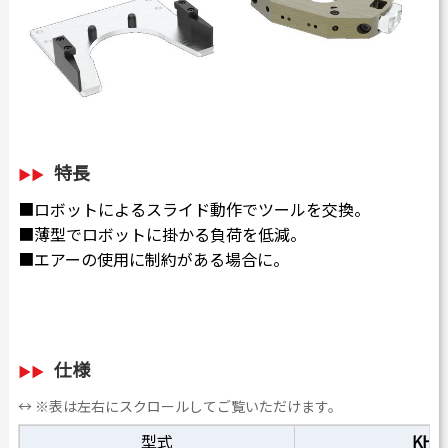
特長
■ロボットによるスライド動作でツールを交換。
■薄型でロボットに掛かる負荷を低減。
■エアーの使用に制約がある場合に。
仕様
↔ ※表は左右にスクロールしてご覧いただけます。
型式
KHG