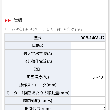
仕様
↔ ※表は左右にスクロールしてご覧いただけます。
型式
DCB-140A-J2
駆動源
D
最大定格電流(A)
最低動作電流(A)
潤滑
無
周囲温度(℃)
5～40（
動作ストローク(mm)
モーター1回転あたりの移動量(mm)
約
開閉速度(mm/s)
把持速度(rpm)
30