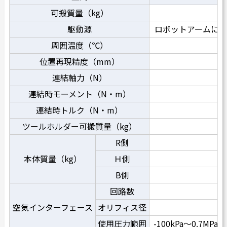
可搬質量（kg）
駆動源
ロボットアームに
周囲温度（℃）
5
位置再現精度（mm）
±
連結軸力（N）
連結時モーメント（N・m）
連結時トルク（N・m）
ツールホルダー可搬質量（kg）
R側
0
本体質量（kg）
Ｈ側
0
B側
0
回路数
空気インターフェース
オリフィス径
使用圧力範囲
-100kPa～0.7M