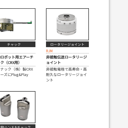
チャック
ロータリージョイント
RJM
働ロボット用エアーチ
非接触伝送ロータリージ
ク（CRX用）
ョイント
ナック（株）製CRX
非接触電極で高寿命・高
ーズにPlug&Play
耐久なロータリージョイ
ント
電動ハンド&チャック