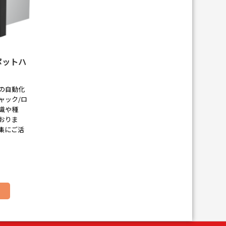
ボットハ
の自動化
ャック/ロ
識や種
おりま
集にご活