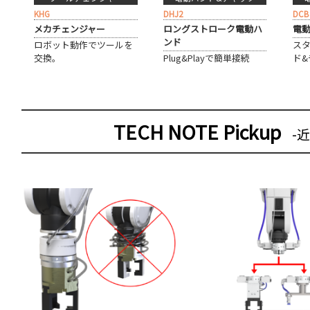
DHJ2
KHG
DCB
ロングストローク電動ハ
メカチェンジャー
電動
ンド
ロボット動作でツールを
ス
Plug&Playで簡単接続
交換。
ド&
TECH NOTE Pickup
-