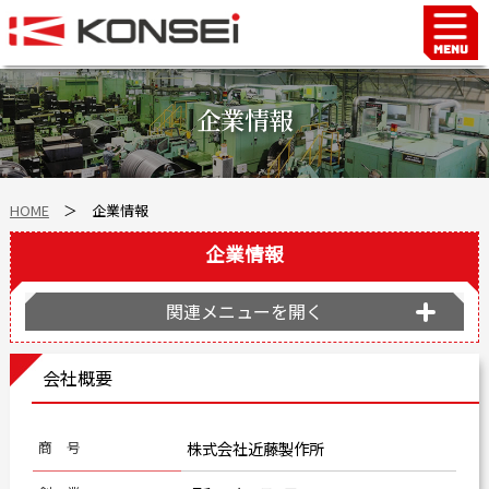
Home
ハンド＆チャックロボット周辺機器
企業情報
FAシステム
スマートファクトリーLabo
HOME
＞ 企業情報
自動車部品
企業情報
企業情報
会社沿革
関連メニューを開く
事業所案内
海外拠点
会社概要
ショールーム
個人情報の取り扱い
商 号
株式会社近藤製作所
最新情報