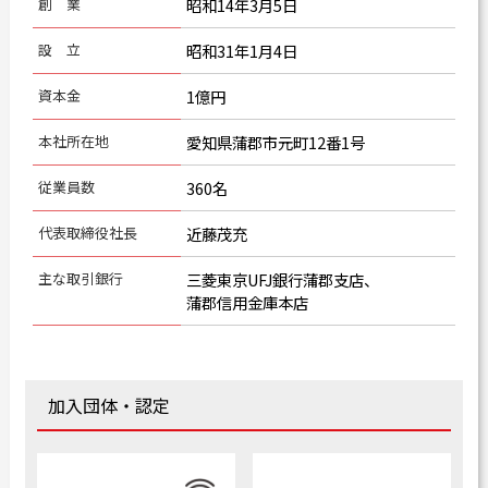
創 業
昭和14年3月5日
カタログダウンロード
設 立
昭和31年1月4日
よくある質問
資本金
1億円
採用情報
本社所在地
愛知県蒲郡市元町12番1号
お問い合わせ
従業員数
360名
代表取締役社長
近藤茂充
主な取引銀行
三菱東京UFJ銀行蒲郡支店、
Japanese
English
蒲郡信用金庫本店
Thai
Chinese
加入団体・認定