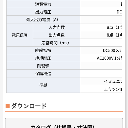
消費電力
最大
出力電圧
DC24
最大出力電流（A）
0
入力点数
8点（1点当
電気信号
出力点数
8点（1点当
応答時間（ms）
絶縁抵抗
DC500メガ
絶縁耐圧
AC1000V 1
耐衝撃
1
保護構造
I
イミュニティ E
準拠
エミッション E
ダウンロード
カタログ（仕様書・寸法図）