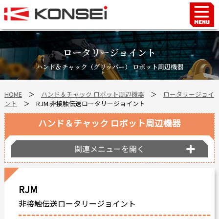
Home
ハンド＆チャックロボット周辺機器
ロータリージョイント
FAシステム
ハンド＆チャック（グリッパー） ロボット周辺機器
スマートファクトリーLabo
HOME
＞
ハンド＆チャック ロボット周辺機器
＞
ロータリージョイ
自動車部品
ント
＞ RJM:非接触伝送ロータリージョイント
企業情報
ハンド＆チャック ロボット周辺機器
会社沿革
事業所案内
関連メニューを開く
海外拠点
ショールーム
RJM
個人情報の取り扱い
非接触伝送ロータリージョイント
最新情報