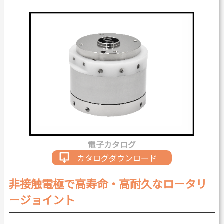
カタログダウンロード
よくある質問
採用情報
お問い合わせ
Japanese
English
電子カタログ
Thai
Chinese
カタログダウンロード
非接触電極で高寿命・高耐久なロータリ
ージョイント