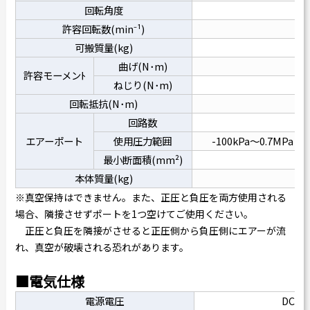
回転角度
ｴﾝ
許容回転数(min⁻¹)
1
可搬質量(kg)
曲げ(N･m)
許容モーメンﾄ
ねじり(N･m)
回転抵抗(N･m)
0
回路数
エアーポート
使用圧力範囲
-100kPa
最小断面積(mm²)
2
本体質量(kg)
0
※真空保持はできません。また、正圧と負圧を両方使用される
場合、隣接させずポートを1つ空けてご使用ください。
正圧と負圧を隣接がさせると正圧側から負圧側にエアーが流
れ、真空が破壊される恐れがあります。
■電気仕様
電源電圧
DC24