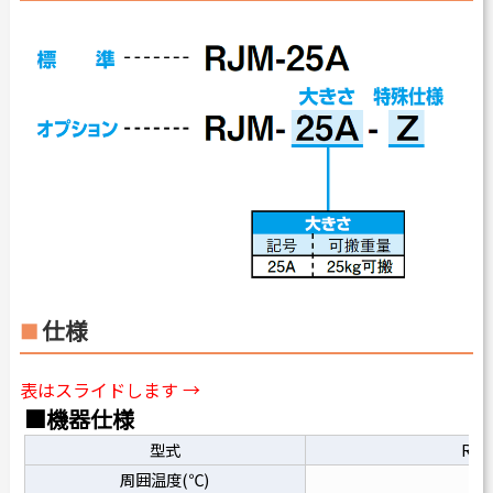
仕様
表はスライドします →
■機器仕様
型式
RJM
周囲温度(℃)
5