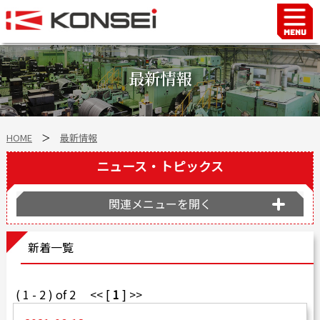
Home
ハンド＆チャックロボット周辺機器
最新情報
FAシステム
スマートファクトリーLabo
HOME
＞
最新情報
自動車部品
企業情報
ニュース・トピックス
会社沿革
関連メニューを開く
事業所案内
海外拠点
新着一覧
ショールーム
個人情報の取り扱い
( 1 - 2 ) of 2 << [
1
] >>
最新情報