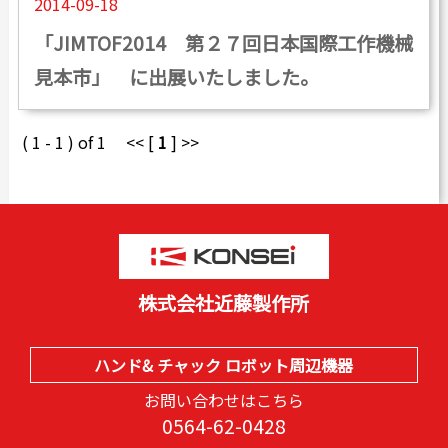
2014-09-18
カタログダウンロード
「JIMTOF2014 第２７回日本国際工作機械
よくある質問
見本市」 に出展いたしました。
採用情報
お問い合わせ
( 1 - 1 ) of 1 << [
1
] >>
Japanese
English
株式会社近藤製作所
Thai
Chinese
ハンド& チャック ロボット周辺機器
お問い合わせはこちら
0564-62-0428