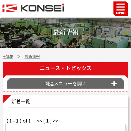
Home
ハンド＆チャックロボット周辺機器
最新情報
FAシステム
スマートファクトリーLabo
HOME
＞
最新情報
自動車部品
企業情報
ニュース・トピックス
会社沿革
関連メニューを開く
事業所案内
海外拠点
新着一覧
ショールーム
個人情報の取り扱い
( 1 - 1 ) of 1 << [
1
] >>
最新情報