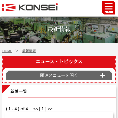
Home
ハンド＆チャックロボット周辺機器
最新情報
FAシステム
スマートファクトリーLabo
HOME
＞
最新情報
自動車部品
企業情報
ニュース・トピックス
会社沿革
関連メニューを開く
事業所案内
海外拠点
新着一覧
ショールーム
個人情報の取り扱い
( 1 - 4 ) of 4 << [
1
] >>
最新情報