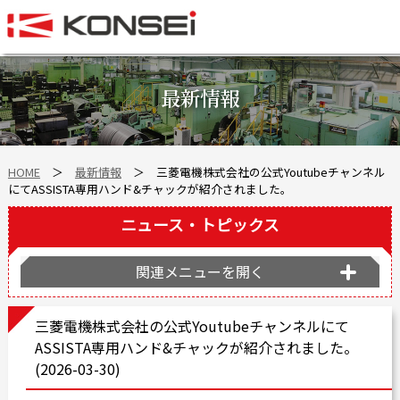
Home
ハンド＆チャックロボット周辺機器
最新情報
FAシステム
スマートファクトリーLabo
HOME
＞
最新情報
＞ 三菱電機株式会社の公式Youtubeチャンネル
自動車部品
にてASSISTA専用ハンド&チャックが紹介されました。
企業情報
ニュース・トピックス
会社沿革
事業所案内
関連メニューを開く
海外拠点
三菱電機株式会社の公式Youtubeチャンネルにて
ショールーム
ASSISTA専用ハンド&チャックが紹介されました。
個人情報の取り扱い
(2026-03-30)
最新情報