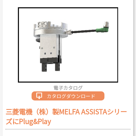
カタログダウンロード
よくある質問
採用情報
お問い合わせ
Japanese
English
電子カタログ
Thai
Chinese
カタログダウンロード
三菱電機（株）製MELFA ASSISTAシリー
ズにPlug&Play