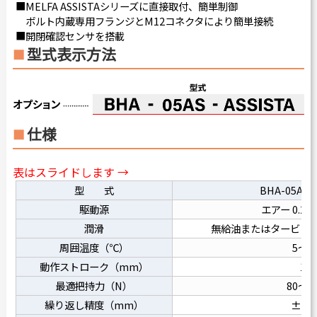
■MELFA ASSISTAシリーズに直接取付、簡単制御
ボルト内蔵専用フランジとM12コネクタにより簡単接続
■開閉確認センサを搭載
型式表示方法
仕様
表はスライドします →
型 式
BHA-05AS-
駆動源
エアー 0.2～
潤滑
無給油またはタービン油１
周囲温度（℃）
5～5
動作ストローク（mm）
15
最適把持力（N）
80～1
繰り返し精度（mm）
±0.0