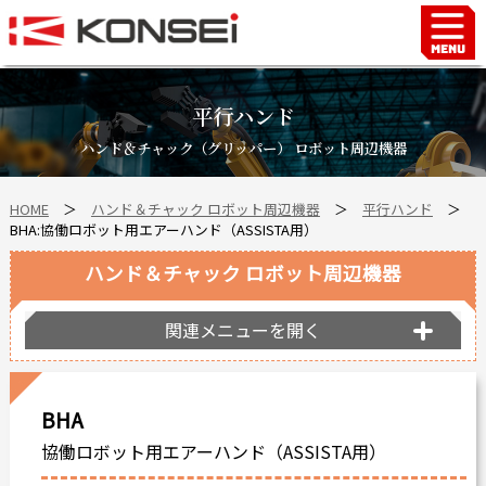
Home
ハンド＆チャックロボット周辺機器
平行ハンド
FAシステム
ハンド＆チャック（グリッパー） ロボット周辺機器
スマートファクトリーLabo
HOME
＞
ハンド＆チャック ロボット周辺機器
＞
平行ハンド
＞
自動車部品
BHA:協働ロボット用エアーハンド（ASSISTA用）
企業情報
ハンド＆チャック ロボット周辺機器
会社沿革
事業所案内
関連メニューを開く
海外拠点
ショールーム
BHA
個人情報の取り扱い
協働ロボット用エアーハンド（ASSISTA用）
最新情報