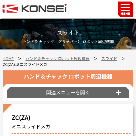
Home
ハンド＆チャックロボット周辺機器
スライド
FAシステム
ハンド＆チャック（グリッパー） ロボット周辺機器
スマートファクトリーLabo
HOME
＞
ハンド＆チャック ロボット周辺機器
＞
スライド
＞
自動車部品
ZC(ZA):ミニスライドメカ
企業情報
ハンド＆チャック ロボット周辺機器
会社沿革
事業所案内
関連メニューを開く
海外拠点
ショールーム
ZC(ZA)
個人情報の取り扱い
ミニスライドメカ
最新情報