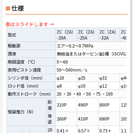
仕様
表はスライドします →
ZC（ZA）
ZC（ZA）
ZC（ZA）
ZC（
型式
-20A
-25A
-32A
-40A
駆動源
エアー0.2～0.7MPa
潤滑
無給油またはタービン油1種（ISOVG32
周囲温度 （℃）
5～60
使用ピストン速度
50～500mm／s
シリンダ径（mm）
φ20
φ25
φ32
φ40
ロッド径（mm）
φ8
φ10
φ12
φ16
動作ストローク（mm）
20 ・30 ・40 ・50 ・75 ・100
前
310P
490P
800P
1250
進
理論推力（N）
後
260P
410P
690P
1050
退
20
0.41＋
0.57＋
0.73＋
1.10＋