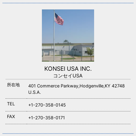
KONSEI USA INC.
コンセイUSA
所在地
401 Commerce Parkway,Hodgenville,KY 42748
U.S.A.
TEL
+1-270-358-0145
FAX
+1-270-358-0171