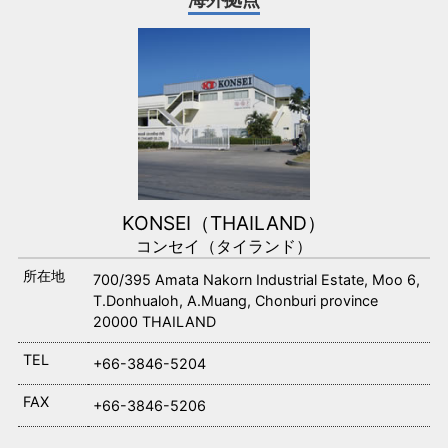
KONSEI（THAILAND）
コンセイ（タイランド）
所在地
700/395 Amata Nakorn Industrial Estate, Moo 6,
T.Donhualoh, A.Muang, Chonburi province
20000 THAILAND
TEL
+66-3846-5204
FAX
+66-3846-5206