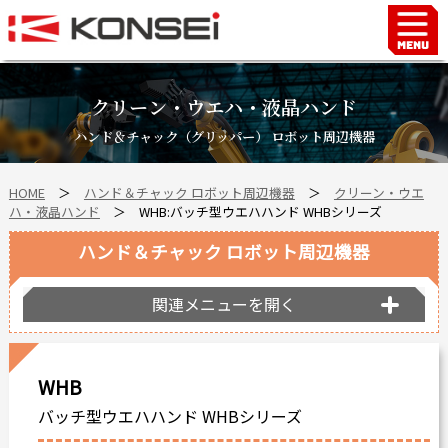
Home
ハンド＆チャックロボット周辺機器
クリーン・ウエハ・液晶ハンド
FAシステム
ハンド＆チャック（グリッパー） ロボット周辺機器
スマートファクトリーLabo
HOME
＞
ハンド＆チャック ロボット周辺機器
＞
クリーン・ウエ
自動車部品
ハ・液晶ハンド
＞ WHB:バッチ型ウエハハンド WHBシリーズ
企業情報
ハンド＆チャック ロボット周辺機器
会社沿革
事業所案内
関連メニューを開く
海外拠点
ショールーム
WHB
個人情報の取り扱い
バッチ型ウエハハンド WHBシリーズ
最新情報