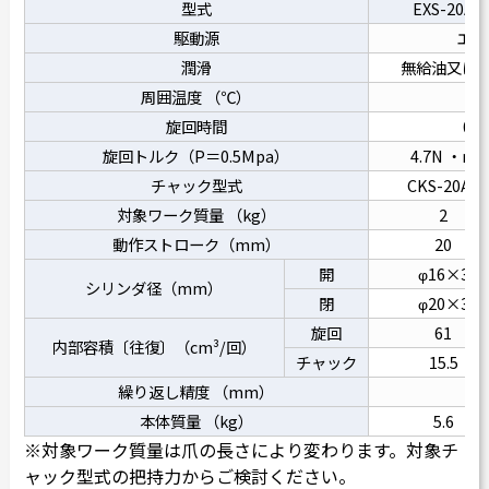
型式
EXS-20A
駆動源
エアー
潤滑
無給油又はタ
周囲温度 （℃）
旋回時間
0.3
旋回トルク（P＝0.5Mpa）
4.7N ・m
チャック型式
CKS-20AS
対象ワーク質量 （kg）
2
動作ストローク（mm）
20
開
φ16×3
シリンダ径（mm）
閉
φ20×3
旋回
61
内部容積〔往復〕（cm³/回）
チャック
15.5
繰り返し精度 （mm）
本体質量 （kg）
5.6
※対象ワーク質量は爪の長さにより変わります。対象チ
ャック型式の把持力からご検討ください。