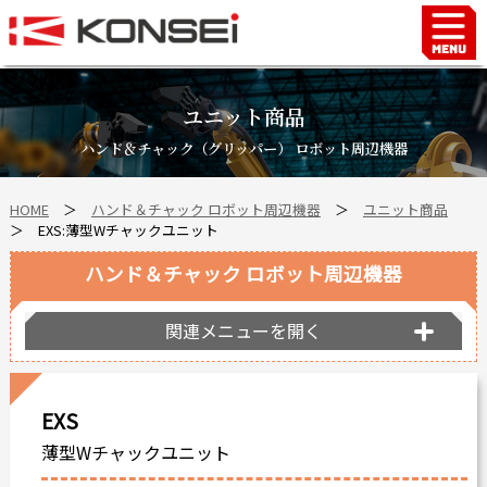
Home
ハンド＆チャックロボット周辺機器
ユニット商品
FAシステム
ハンド＆チャック（グリッパー） ロボット周辺機器
スマートファクトリーLabo
HOME
＞
ハンド＆チャック ロボット周辺機器
＞
ユニット商品
自動車部品
＞ EXS:薄型Wチャックユニット
企業情報
ハンド＆チャック ロボット周辺機器
会社沿革
事業所案内
関連メニューを開く
海外拠点
ショールーム
EXS
個人情報の取り扱い
薄型Wチャックユニット
最新情報