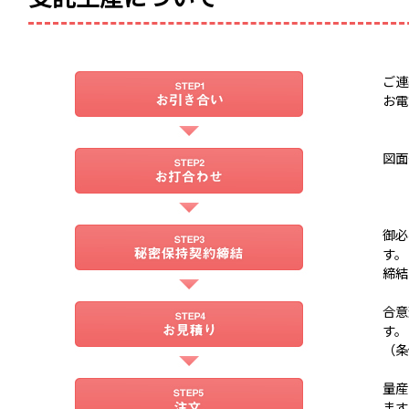
ご連
お電
図面
御必
す。
締結
合意
す。
（条
量産
ます