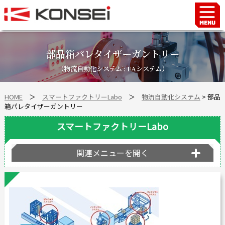
Home
ハンド＆チャックロボット周辺機器
部品箱パレタイザーガントリー
FAシステム
（物流自動化システム : FAシステム）
スマートファクトリーLabo
HOME
＞
スマートファクトリーLabo
＞
物流自動化システム
> 部品
自動車部品
箱パレタイザーガントリー
企業情報
スマートファクトリーLabo
会社沿革
事業所案内
関連メニューを開く
海外拠点
ショールーム
個人情報の取り扱い
最新情報