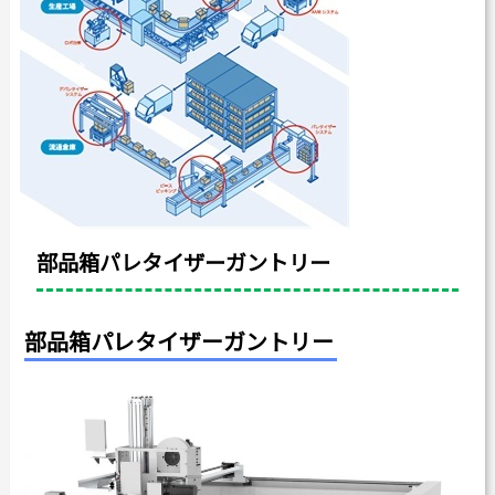
カタログダウンロード
よくある質問
採用情報
お問い合わせ
部品箱パレタイザーガントリー
Japanese
English
部品箱パレタイザーガントリー
Thai
Chinese