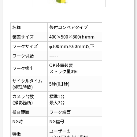
名称
後付コンベアタイプ
装置サイズ
400×500×800(h)mm
ワークサイズ
φ100mm×60mm以下
ワーク供給
-----
OK装置必要
ワーク排出
ストック量0個
サイクルタイム
5秒(0.1秒)
(処理時間)
カメラ台数
標準1台
(撮影箇所)
最大2台
検査範囲
ワーク端面
NG時
NG信号
ユーザーの
特徴
コンベアの上に後付