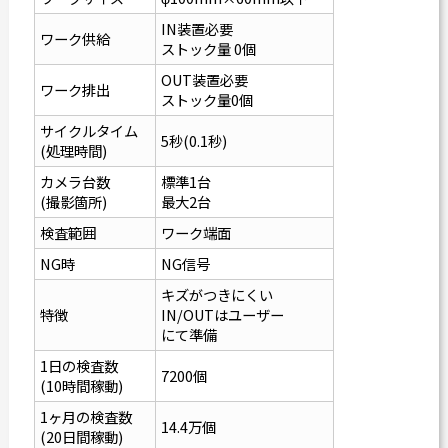
IN装置必要
ワーク供給
ストック量 0個
OUT装置必要
ワーク排出
ストック量0個
サイクルタイム
5秒(0.1秒)
(処理時間)
カメラ台数
標準1台
(撮影箇所)
最大2台
検査範囲
ワーク端面
NG時
NG信号
キズがつきにくい
特徴
IN/OUTはユーザー
にて準備
1日の検査数
7200個
(10時間稼動)
1ヶ月の検査数
14.4万個
(20日間稼動)