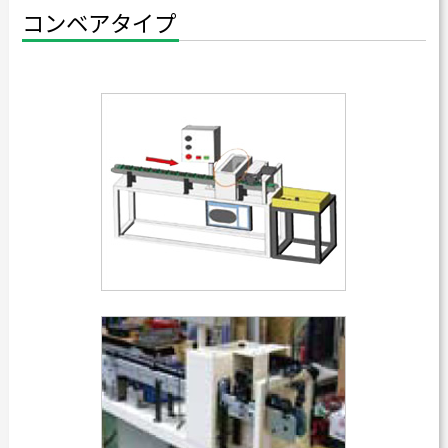
コンベアタイプ
カタログダウンロード
よくある質問
採用情報
お問い合わせ
Japanese
English
Thai
Chinese