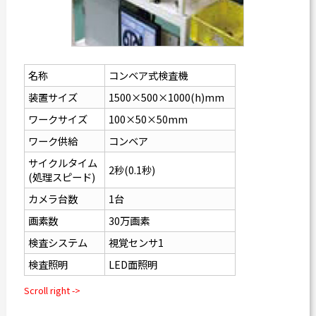
名称
コンベア式検査機
装置サイズ
1500×500×1000(h)mm
ワークサイズ
100×50
mm
×50
ワーク供給
コンベア
サイクルタイム
2秒(0.1秒)
(処理スピード)
カメラ台数
1台
画素数
30万画素
検査システム
視覚センサ1
検査照明
LED面照明