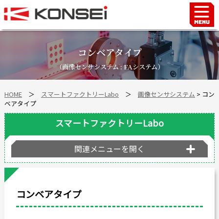
Home
ハンド＆チャックロボット周辺機器
コンベアタイプ
FAシステム
（画像センサシステム : FAシステム）
スマートファクトリーLabo
HOME
＞
スマートファクトリーLabo
＞
画像センサシステム
> コン
自動車部品
ベアタイプ
企業情報
スマートファクトリーLabo
会社沿革
事業所案内
関連メニューを開く
海外拠点
ショールーム
コンベアタイプ
個人情報の取り扱い
最新情報