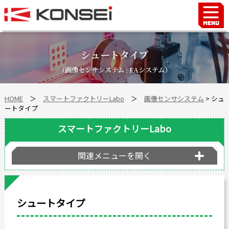
Home
ハンド＆チャックロボット周辺機器
シュートタイプ
FAシステム
（画像センサシステム : FAシステム）
スマートファクトリーLabo
HOME
＞
スマートファクトリーLabo
＞
画像センサシステム
> シュ
自動車部品
ートタイプ
企業情報
スマートファクトリーLabo
会社沿革
事業所案内
関連メニューを開く
海外拠点
ショールーム
シュートタイプ
個人情報の取り扱い
最新情報