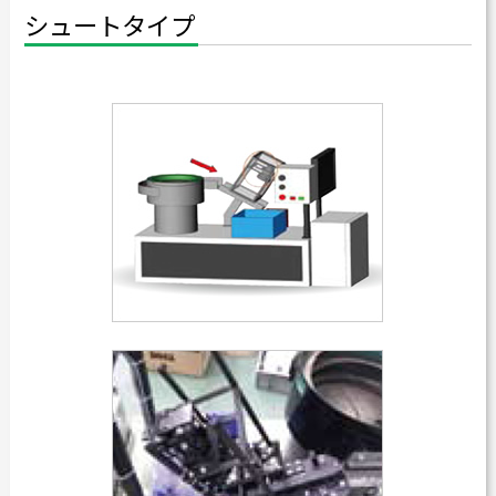
シュートタイプ
カタログダウンロード
よくある質問
採用情報
お問い合わせ
Japanese
English
Thai
Chinese