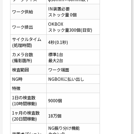
IN装置必要
ワーク供給
ストック量 0個
OKBOX
ワーク排出
ストック量300個(目安)
サイクルタイム
4秒(0.1秒)
(処理時間)
カメラ台数
標準1台
(撮影箇所)
最大2台
検査範囲
ワーク端面
NG時
NGBOXに払い出し
特徴
1日の検査数
9000個
(10時間稼動)
1ヶ月の検査数
18万個
(20日間稼動)
NG振り分け機能
装置オプション
カウンタ