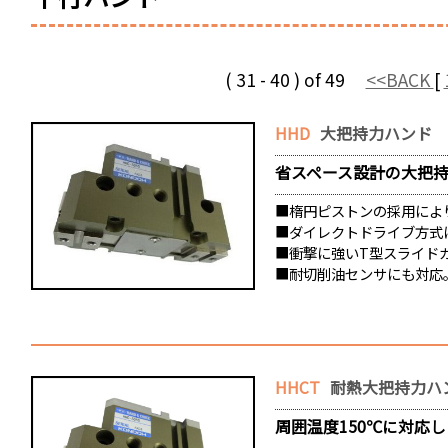
( 31 - 40 ) of 49
<<BACK
[
HHD
大把持力ハンド
省スペース設計の大把
■楕円ピストンの採用によ
■ダイレクトドライブ方式
■衝撃に強いT型スライド
■耐切削油センサにも対応
HHCT
耐熱大把持力ハ
周囲温度150℃に対応