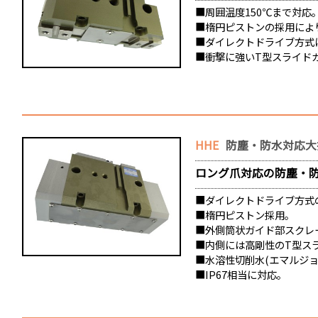
■周囲温度150℃まで対応
■楕円ピストンの採用によ
■ダイレクトドライブ方式
■衝撃に強いT型スライド
HHE
防塵・防水対応大
ロング爪対応の防塵・
■ダイレクトドライブ方式
■楕円ピストン採用。
■外側筒状ガイド部スクレ
■内側には高剛性のT型ス
■水溶性切削水(エマルジョ
■IP67相当に対応。