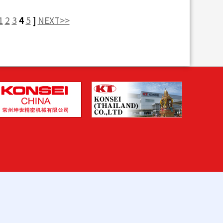
1
2
3
4
5
]
NEXT>>