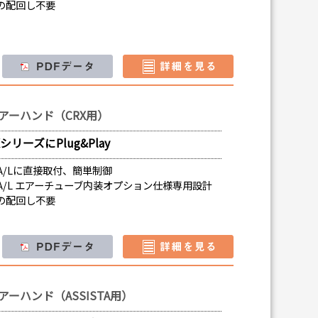
の配回し不要
アーハンド（CRX用）
リーズにPlug&Play
-20iA/Lに直接取付、簡単制御
X-20iA/L エアーチューブ内装オプション仕様専用設計
の配回し不要
ーハンド（ASSISTA用）