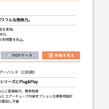
パワフルな把持力。
型を実現。
持力。
で耐荷重を向上。
アーハンド（CRX用）
リーズにPlug&Play
-20iA/Lに直接取付、簡単制御
X-20iA/L エアーチューブ内装オプション仕様専用設計
の配回し不要