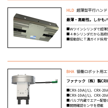
HLD
超薄型平行ハンド
最薄・高剛性。しかも
■Ｗツインシリンダで超薄
■４本シリンダだから高把
■摺動部にＴ溝ガイド採用
BHA
協働ロボット用エ
ファナック（株）製CRXシ
■CRX-10iA(/L)、CRX
■CRX-10iA(/L)、CR
■バルブ内蔵でエアー配管
■開閉確認センサを搭載