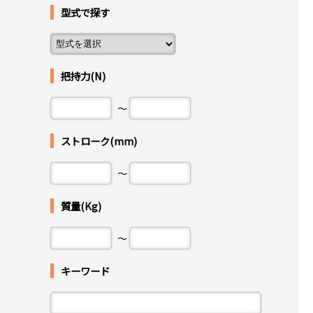
型式で探す
把持力(N)
～
ストローク(mm)
～
質量(Kg)
～
キーワード