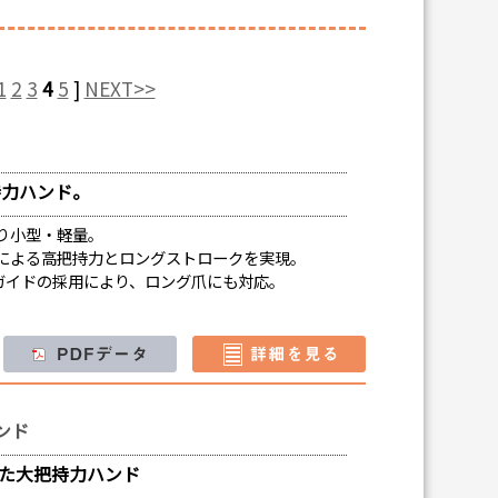
1
2
3
4
5
]
NEXT>>
持力ハンド。
り小型・軽量。
による高把持力とロングストロークを実現。
ガイドの採用により、ロング爪にも対応。
。
ンド
した大把持力ハンド