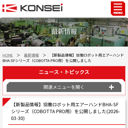
Home
ハンド＆チャックロボット周辺機器
最新情報
FAシステム
スマートファクトリーLabo
HOME
＞
最新情報
＞ 【新製品情報】協働ロボット用エアーハンド
自動車部品
BHA-SFシリーズ（COBOTTA PRO用）を公開しました
企業情報
ニュース・トピックス
会社沿革
事業所案内
関連メニューを開く
海外拠点
【新製品情報】協働ロボット用エアーハンドBHA-SF
ショールーム
シリーズ（COBOTTA PRO用）を公開しました(2026-
個人情報の取り扱い
03-30)
最新情報