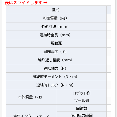
表はスライドします →
型式
K
可搬質量（kg）
外形寸法（mm）
8
連結時全長（mm）
駆動源
周囲温度（℃）
繰り返し精度（mm）
連結軸力（N）
連結時モーメント（N・m）
連結時トルク（N・m）
ロボット側
本体質量（kg）
ツール側
回路数
使用圧力範囲
空気インターフェース