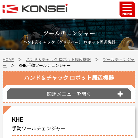
Home
ハンド＆チャックロボット周辺機器
ツールチェンジャー
FAシステム
ハンド＆チャック（グリッパー） ロボット周辺機器
スマートファクトリーLabo
HOME
＞
ハンド＆チャック ロボット周辺機器
＞
ツールチェンジャ
自動車部品
ー
＞ KHE:手動ツールチェンジャー
企業情報
ハンド＆チャック ロボット周辺機器
会社沿革
事業所案内
関連メニューを開く
海外拠点
ショールーム
KHE
個人情報の取り扱い
手動ツールチェンジャー
最新情報